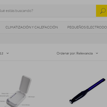
CLIMATIZACIÓN Y CALEFACCIÓN
PEQUEÑOS ELECTRODO
SONIDO / AUDIO
CÁMARAS FOTO/VÍDEO
TELEFONÍA
AS
ILUMINACIÓN
HIGIENE Y SALUD
ENERGÍA
12
Relevancia
Ordenar por: