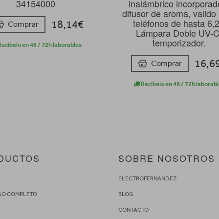
34154000
inalámbrico incorporad
difusor de aroma, valido
teléfonos de hasta 6,2'
18,14€
Comprar
Lámpara Doble UV-C
temporizador.
ecíbelo en 48 / 72h laborables
16,6
Comprar
Recíbelo en 48 / 72h laborab
DUCTOS
SOBRE NOSOTROS
S
ELECTROFERNANDEZ
GO COMPLETO
BLOG
CONTACTO