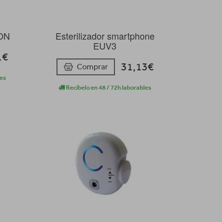
ON
Esterilizador smartphone
EUV3
1€
31,13€
Comprar
les
Recíbelo en 48 / 72h laborables