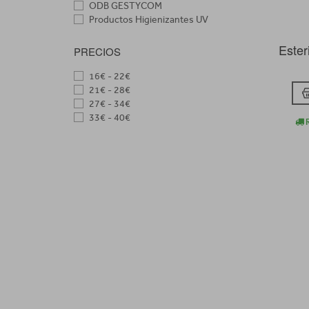
ODB GESTYCOM
Productos Higienizantes UV
Ester
PRECIOS
16€ - 22€
21€ - 28€
27€ - 34€
33€ - 40€
R