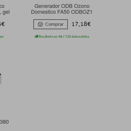
co
Generador ODB Ozono
 gel
Domestico FA50 ODBOZ1
6€
17,18€
Comprar
les
Recíbelo en 48 / 72h laborables
-380