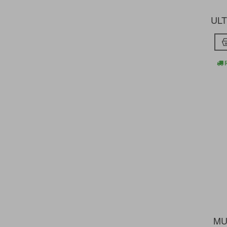
UL
R
MU