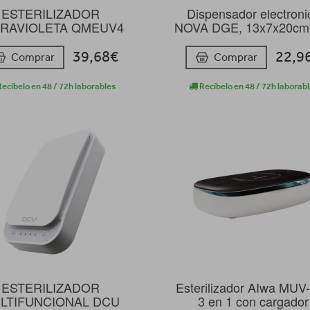
ESTERILIZADOR
Dispensador electroni
TRAVIOLETA QMEUV4
NOVA DGE, 13x7x20cm,
39,68€
22,9
Comprar
Comprar
ecíbelo en 48 / 72h laborables
Recíbelo en 48 / 72h laborab
ESTERILIZADOR
Esterilizador AIwa MUV
LTIFUNCIONAL DCU
3 en 1 con cargador