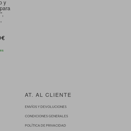
o y
 para
',
,
9€
les
AT. AL CLIENTE
ENVÍOS Y DEVOLUCIONES
CONDICIONES GENERALES
POLÍTICA DE PRIVACIDAD