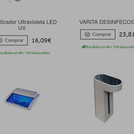
ilizador Ultravioleta LED
VARITA DESINFECCI
UV
23,8
Comprar
16,09€
Comprar
Recíbelo en 48 / 72h laborab
ecíbelo en 48 / 72h laborables