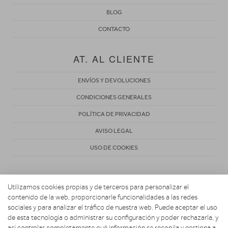
BLOG
CONTACTO
AT. AL CLIENTE
ENVÍOS Y DEVOLUCIONES
CONDICIONES GENERALES
POLÍTICA DE PRIVACIDAD
AVISO LEGAL
USO DE COOKIES
Utilizamos cookies propias y de terceros para personalizar el
contenido de la web, proporcionarle funcionalidades a las redes
sociales y para analizar el tráfico de nuestra web. Puede aceptar el uso
de esta tecnología o administrar su configuración y poder rechazarla, y
Copyright 2026. ELECTROFERNANDEZ
así controlar completamente qué información se recopila y gestiona a