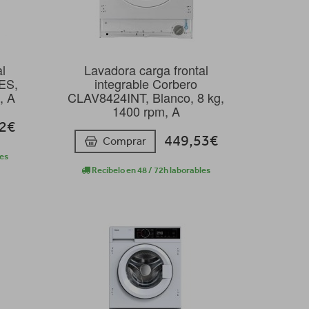
al
Lavadora carga frontal
ES,
integrable Corbero
, A
CLAV8424INT, Blanco, 8 kg,
1400 rpm, A
52€
449,53€
Comprar
les
Recíbelo en 48 / 72h laborables