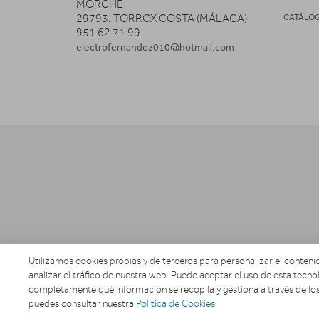
MORCHE
29793. TORROX COSTA (MÁLAGA)
CATÁLO
951 62 71 99
electrofernandez010@hotmail.com
Utilizamos cookies propias y de terceros para personalizar el contenid
analizar el tráfico de nuestra web. Puede aceptar el uso de esta tecnol
completamente qué información se recopila y gestiona a través de los
puedes consultar nuestra
Política de Cookies
.