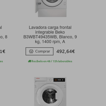
al
Lavadora carga frontal
integrable Beko
o, 8
B3WBT49435WB, Blanco, 9
kg, 1400 rpm, A
21€
492,64€
Comprar
les
Recíbelo en 48 / 72h laborables