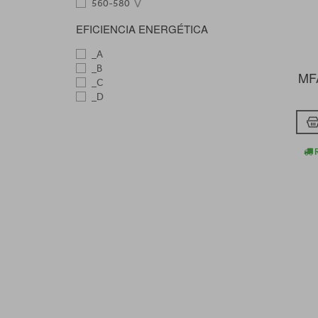
560-580
EFICIENCIA ENERGÉTICA
_A
_B
MF
_C
_D
R