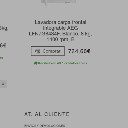
Lavadora carga frontal
kg,
integrable AEG
LFN7G8434F, Blanco, 8 kg,
1400 rpm, B
16€
724,66€
Comprar
les
Recíbelo en 48 / 72h laborables
AT. AL CLIENTE
ENVÍOS Y DEVOLUCIONES