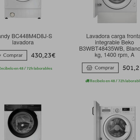
andy BC448M4D8J-S
Lavadora carga front
lavadora
integrable Beko
B3WBT48435WB, Blanc
kg, 1400 rpm, A
430,23€
Comprar
501,
Comprar
ecíbelo en 48 / 72h laborables
Recíbelo en 48 / 72h laborab