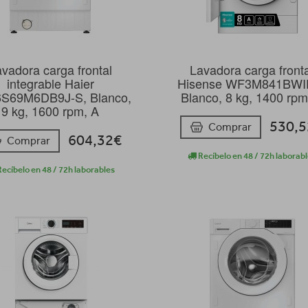
vadora carga frontal
Lavadora carga front
integrable Haier
Hisense WF3M841BWI
S69M6DB9J-S, Blanco,
Blanco, 8 kg, 1400 rpm
9 kg, 1600 rpm, A
530,
Comprar
604,32€
Comprar
Recíbelo en 48 / 72h laborab
ecíbelo en 48 / 72h laborables