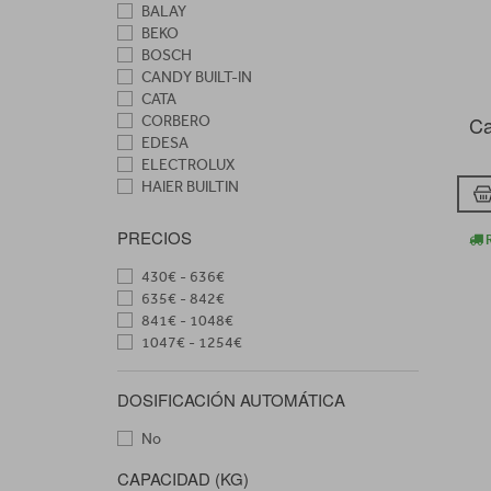
BALAY
BEKO
BOSCH
CANDY BUILT-IN
CATA
C
CORBERO
EDESA
ELECTROLUX
HAIER BUILTIN
HISENSE
MIDEA
PRECIOS
R
SIEMENS
TEKA
430€ - 636€
WHIRLPOOL
635€ - 842€
841€ - 1048€
1047€ - 1254€
DOSIFICACIÓN AUTOMÁTICA
No
CAPACIDAD (KG)