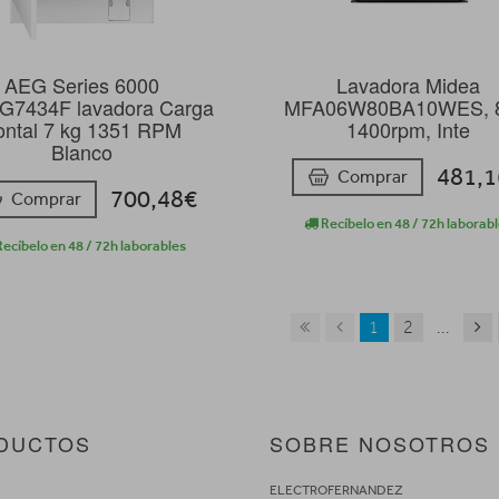
AEG Series 6000
Lavadora Midea
G7434F lavadora Carga
MFA06W80BA10WES, 8
rontal 7 kg 1351 RPM
1400rpm, Inte
Blanco
481,
Comprar
700,48€
Comprar
Recíbelo en 48 / 72h laborab
ecíbelo en 48 / 72h laborables
1
2
...
DUCTOS
SOBRE NOSOTROS
S
ELECTROFERNANDEZ