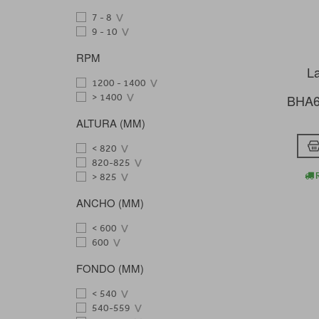
7 - 8
9 - 10
RPM
La
1200 - 1400
> 1400
BHA6
ALTURA (MM)
< 820
820-825
R
> 825
ANCHO (MM)
< 600
600
FONDO (MM)
< 540
540-559