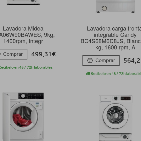
Lavadora Midea
Lavadora carga front
A06W90BAWES, 9kg,
integrable Candy
1400rpm, Integr
BC4S68M6D8JS, Blanc
kg, 1600 rpm, A
499,31€
Comprar
564,
Comprar
ecíbelo en 48 / 72h laborables
Recíbelo en 48 / 72h laborab