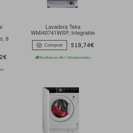
al
Lavadora Teka
WMI40741WSP, Integrable
o, 8
519,74€
Comprar
22€
Recíbelo en 48 / 72h laborables
les