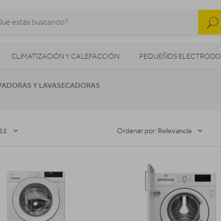
CLIMATIZACIÓN Y CALEFACCIÓN
PEQUEÑOS ELECTRODO
SONIDO / AUDIO
CÁMARAS FOTO/VÍDEO
TELEFONÍA
VADORAS Y LAVASECADORAS
AS
ILUMINACIÓN
HIGIENE Y SALUD
ENERGÍA
12
Relevancia
Ordenar por: