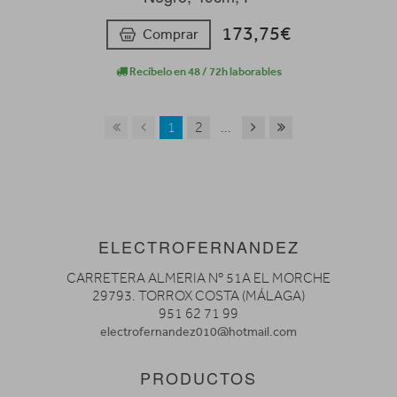
173,75€
Comprar
Recíbelo en 48 / 72h laborables
1
2
...
ELECTROFERNANDEZ
CARRETERA ALMERIA Nº 51A EL MORCHE
29793. TORROX COSTA (MÁLAGA)
951 62 71 99
electrofernandez010@hotmail.com
PRODUCTOS