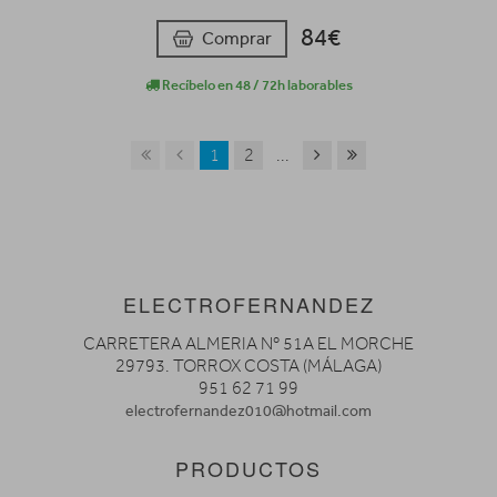
84€
Comprar
Recíbelo en 48 / 72h laborables
1
2
...
ELECTROFERNANDEZ
CARRETERA ALMERIA Nº 51A EL MORCHE
29793. TORROX COSTA (MÁLAGA)
951 62 71 99
electrofernandez010@hotmail.com
PRODUCTOS