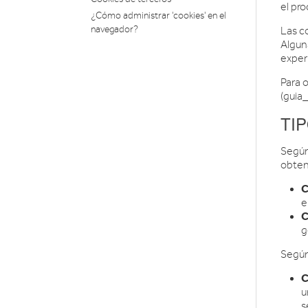
el pr
¿Cómo administrar 'cookies' en el
navegador?
Las c
Algun
exper
Para 
(guia
TI
Según
obten
C
e
C
g
Según
C
u
s