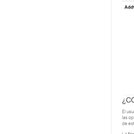
Add
¿C
El usu
las op
de es