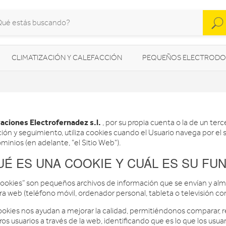
CLIMATIZACIÓN Y CALEFACCIÓN
PEQUEÑOS ELECTRODO
SONIDO / AUDIO
CÁMARAS FOTO/VÍDEO
TELEFONÍA
AS
ILUMINACIÓN
HIGIENE Y SALUD
ENERGÍA
aciones Electrofernadez s.l.
, por su propia cuenta o la de un ter
ión y seguimiento, utiliza cookies cuando el Usuario navega por el 
inios (en adelante, "el Sitio Web").
UÉ ES UNA COOKIE Y CUÁL ES SU FU
cookies” son pequeños archivos de información que se envían y al
ra web (teléfono móvil, ordenador personal, tableta o televisión co
ookies nos ayudan a mejorar la calidad, permitiéndonos comparar, 
os usuarios a través de la web, identificando que es lo que los usuar