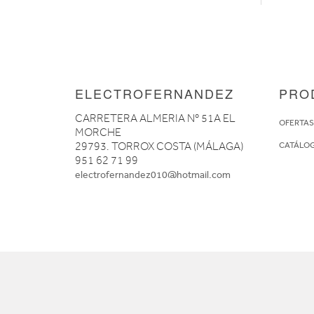
ELECTROFERNANDEZ
PRO
CARRETERA ALMERIA Nº 51A EL
OFERTA
MORCHE
29793. TORROX COSTA (MÁLAGA)
CATÁLO
951 62 71 99
electrofernandez010@hotmail.com