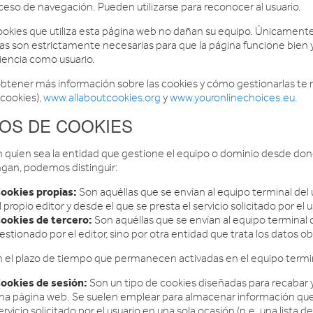
oceso de navegación. Pueden utilizarse para reconocer al usuario.
ookies que utiliza esta página web no dañan su equipo. Únicamente, 
as son estrictamente necesarias para que la página funcione bien y
iencia como usuario.
obtener más información sobre las cookies y cómo gestionarlas te
_cookies),
www.allaboutcookies.org
y
www.youronlinechoices.eu
.
POS DE COOKIES
 quien sea la entidad que gestione el equipo o dominio desde donde
gan, podemos distinguir:
ookies propias:
Son aquéllas que se envían al equipo terminal de
l propio editor y desde el que se presta el servicio solicitado por el u
ookies de tercero:
Son aquéllas que se envían al equipo terminal
estionado por el editor, sino por otra entidad que trata los datos o
 el plazo de tiempo que permanecen activadas en el equipo termi
ookies de sesión:
Son un tipo de cookies diseñadas para recabar 
na página web. Se suelen emplear para almacenar información que s
ervicio solicitado por el usuario en una sola ocasión (p.e. una lista 