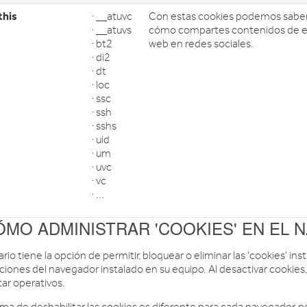
this
· __atuvc
Con estas cookies podemos saber
· __atuvs
cómo compartes contenidos de es
· bt2
web en redes sociales.
· di2
· dt
· loc
· ssc
· ssh
· sshs
· uid
· um
· uvc
· vc
· ...
ÓMO ADMINISTRAR 'COOKIES' EN EL
ario tiene la opción de permitir, bloquear o eliminar las 'cookies' 
ciones del navegador instalado en su equipo. Al desactivar cookies,
tar operativos.