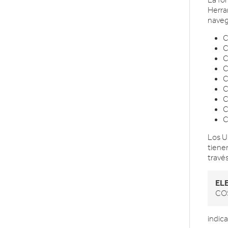
La fo
Herra
naveg
C
C
C
C
C
C
C
C
C
Los U
tiene
travé
EL
CO
indic