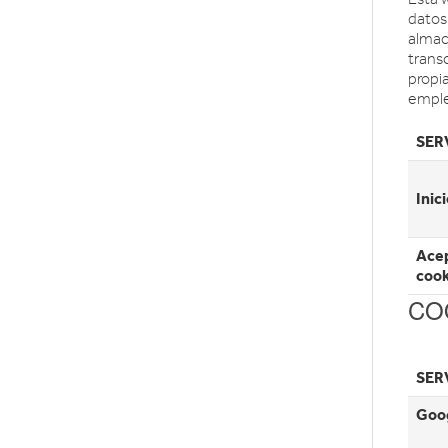
datos
almac
trans
propi
emple
SER
Inic
Acep
cook
CO
SER
Goog