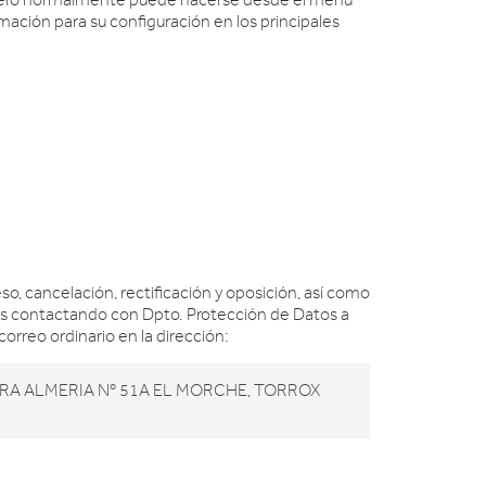
, pero normalmente puede hacerse desde el menú
ación para su configuración en los principales
o, cancelación, rectificación y oposición, así como
das contactando con Dpto. Protección de Datos a
correo ordinario en la dirección:
RETERA ALMERIA Nº 51A EL MORCHE, TORROX