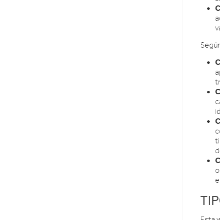
C
a
v
Según 
C
a
t
C
c
i
C
c
t
d
C
o
e
TIP
Esta 