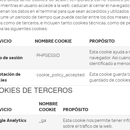
 mientras el usuario accede a la web, caducan al cerrar el navegad
enan los datos en el terminal para que sean accedidos y utilizado
curre un periodo de tiempo que puede oscilar entre los dos meses 
as como de terceros, e incluyen tanto cookies técnicas, como de pe
a las siguientes cookies:
VICIO
NOMBRE COOKIE
PROPÓSITO
Esta cookie ayuda a
· PHPSESSID
io de sesión
navegador. Así cuand
identificado a menos
tación de
Esta cookie guarda t
· cookie_policy_accepted
ies
guardado de cookies
OKIES DE TERCEROS
NOMBRE
VICIO
COOKIE
PROPÓSITO
le Analytics
_ga
Esta cookie nos permite tener in
sobre el tráfico de la web.