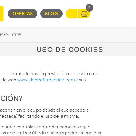
0
OFERTAS
BLOG
MÉSTICOS
USO DE COOKIES
INFORMÁTICA
MOVILIDAD URBANA
cero contratado para la prestación de servicios de
sitio web
www.electrofernandez.com
y sus
NCIÓN?
macenan en el equipo desde el que accede a
nectada) facilitando el uso de la misma.
recordar, controlar y entender como navegan
ios encuentran útil y lo que no y poder así, mejorar