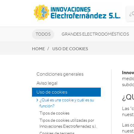
TODOS
GRANDES ELECTRODOMÉSTICOS
HOME
USO DE COOKIES
TELEVISORES Y REPRODUCTORES
NAVEGADORES GPS
CONSOL
Innov
Condiciones generales
medic
Aviso legal
subdom
Uso de cookies
¿Q
¿Qué es una cookie y cuál es su
función?
Las “
Tipos de cookies
nuest
Tipos de cookies utilizadas por
Las c
Innovaciones Electrofernadez s.l.
nuestr
Cookies de terceros