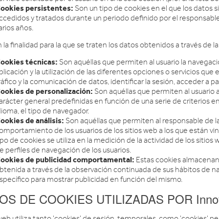
ookies persistentes:
Son un tipo de cookies en el que los datos
ccedidos y tratados durante un periodo definido por el responsable
arios años.
la finalidad para la que se traten los datos obtenidos a través de la
ookies técnicas:
Son aquéllas que permiten al usuario la navegaci
plicación y la utilización de las diferentes opciones o servicios que 
ráfico y la comunicación de datos, identificar la sesión, acceder a p
ookies de personalización:
Son aquéllas que permiten al usuario a
arácter general predefinidas en función de una serie de criterios e
dioma, el tipo de navegador.
ookies de análisis:
Son aquéllas que permiten al responsable de la
omportamiento de los usuarios de los sitios web a los que están v
ipo de cookies se utiliza en la medición de la actividad de los sitios
e perfiles de navegación de los usuarios.
ookies de publicidad comportamental:
Estas cookies almacenan
btenida a través de la observación continuada de sus hábitos de nav
specífico para mostrar publicidad en función del mismo.
OS DE COOKIES UTILIZADAS POR Innovaci
web utiliza tanto 'cookies' de sesión, temporales, como 'cookies' 