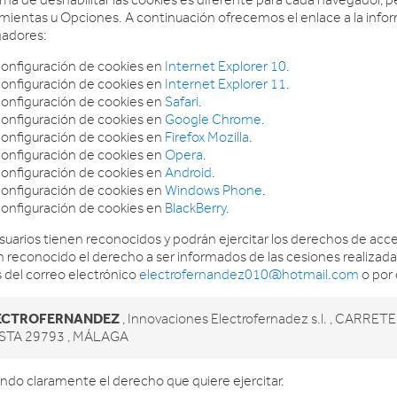
rma de deshabilitar las cookies es diferente para cada navegador
mientas u Opciones. A continuación ofrecemos el enlace a la inform
adores:
onfiguración de cookies en
Internet Explorer 10
.
onfiguración de cookies en
Internet Explorer 11
.
onfiguración de cookies en
Safari
.
onfiguración de cookies en
Google Chrome
.
onfiguración de cookies en
Firefox Mozilla
.
onfiguración de cookies en
Opera
.
onfiguración de cookies en
Android
.
onfiguración de cookies en
Windows Phone
.
onfiguración de cookies en
BlackBerry
.
suarios tienen reconocidos y podrán ejercitar los derechos de acces
n reconocido el derecho a ser informados de las cesiones realiza
s del correo electrónico
electrofernandez010@hotmail.com
o por 
ECTROFERNANDEZ
, Innovaciones Electrofernadez s.l. , CAR
STA 29793 , MÁLAGA
ando claramente el derecho que quiere ejercitar.