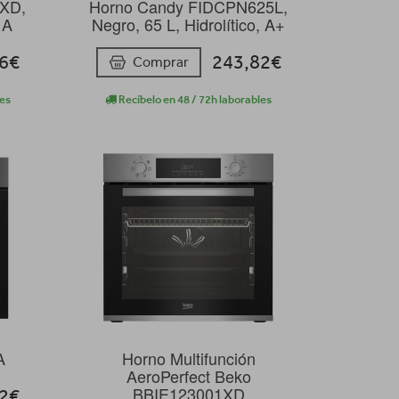
0XD,
Horno Candy FIDCPN625L,
 A
Negro, 65 L, Hidrolítico, A+
56€
243,82€
Comprar
les
Recíbelo en 48 / 72h laborables
A
Horno Multifunción
AeroPerfect Beko
BBIE123001XD
92€