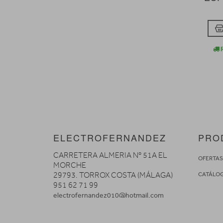
R
ELECTROFERNANDEZ
PRO
CARRETERA ALMERIA Nº 51A EL
OFERTA
MORCHE
29793. TORROX COSTA (MÁLAGA)
CATÁLO
951 62 71 99
electrofernandez010@hotmail.com