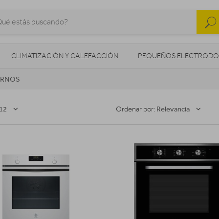
CLIMATIZACIÓN Y CALEFACCIÓN
PEQUEÑOS ELECTRODO
RNOS
SONIDO / AUDIO
CÁMARAS FOTO/VÍDEO
TELEFONÍA
AS
ILUMINACIÓN
HIGIENE Y SALUD
ENERGÍA
12
Relevancia
Ordenar por: