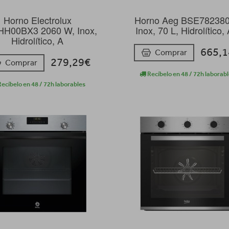
Horno Electrolux
Horno Aeg BSE78238
H00BX3 2060 W, Inox,
Inox, 70 L, Hidrolítico,
Hidrolítico, A
665,
Comprar
279,29€
Comprar
Recíbelo en 48 / 72h laborab
ecíbelo en 48 / 72h laborables