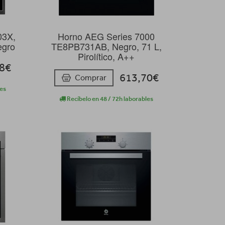
03X,
Horno AEG Series 7000
negro
TE8PB731AB, Negro, 71 L,
Pirolítico, A++
28€
613,70€
Comprar
les
Recíbelo en 48 / 72h laborables