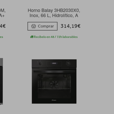
0M,
Horno Balay 3HB2030X0,
 A+
Inox, 66 L, Hidrolítico, A
14€
314,19€
Comprar
les
Recíbelo en 48 / 72h laborables