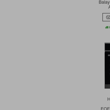
Balay
R
H
EOF6