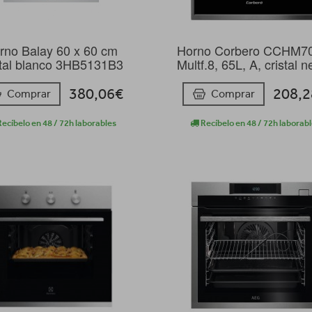
rno Balay 60 x 60 cm
Horno Corbero CCHM7
stal blanco 3HB5131B3
Multf.8, 65L, A, cristal 
380,06€
208,
Comprar
Comprar
ecíbelo en 48 / 72h laborables
Recíbelo en 48 / 72h laborab