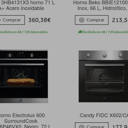
 3HB4131X3 horno 71 L
Horno Beko BBIE1210
A+ Acero inoxidable
Inox, 66 L, Hidrolítico,
360,38€
213,
Comprar
Comprar
ecíbelo en 48 / 72h laborables
Recíbelo en 48 / 72h laborab
orno Electrolux 600
Candy FIDC X602/C
SurroundCook
P46VX0, Negro, 72 L,
177,
Comprar