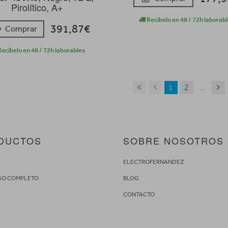
Pirolítico, A+
Recíbelo en 48 / 72h laborab
391,87€
Comprar
ecíbelo en 48 / 72h laborables
1
2
...
DUCTOS
SOBRE NOSOTROS
S
ELECTROFERNANDEZ
GO COMPLETO
BLOG
CONTACTO