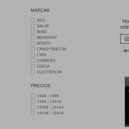
MARCAS
Ho
AEG
cri
BALAY
BEKO
BENAVENT
BOSCH
CANDY BUILT-IN
R
CATA
CORBERO
EDESA
ELECTROLUX
FAGOR
HAIER BUILTIN
PRECIOS
HISENSE
LG Gama Blanca
160€ - 746€
MIDEA
745€ - 1331€
ROMMER
1330€ - 1916€
SAMSUNG GB
1915€ - 2501€
SIEMENS
SMEG