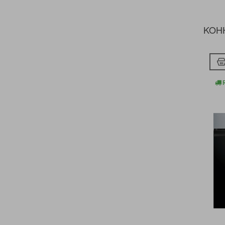
SMEG KITCHEN
TEKA
VITROKITCHEN
KOHH
WHIRLPOOL
R